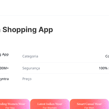
n Shopping App
g App
Categoria
C
00M+
Segurança
100% 
yntra
Preço