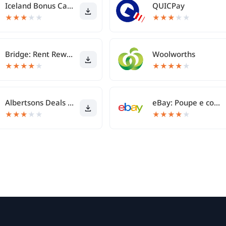
Iceland Bonus Card
QUICPay
★
★
★
★
★
★
★
★
★
★
Bridge: Rent Rewards & More
Woolworths
★
★
★
★
★
★
★
★
★
★
Albertsons Deals & Delivery
eBay: Poupe e compre
★
★
★
★
★
★
★
★
★
★