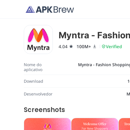
Myntra - Fashio
4.04
100M+
Verified
Nome do
Myntra - Fashion Shoppin
aplicativo
Download
1
Desenvolvedor
M
Screenshots