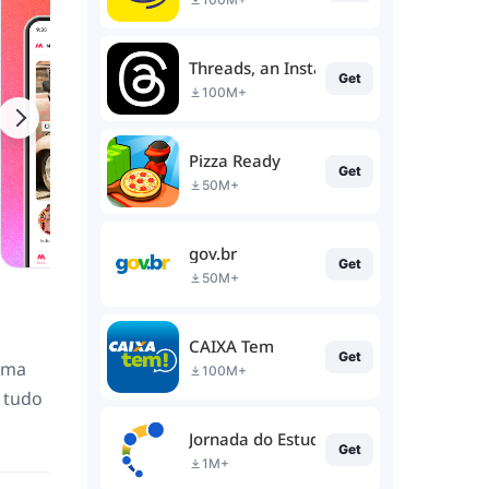
Threads, an Instagram app
Get
100M+
Pizza Ready
Get
50M+
gov.br
Get
50M+
CAIXA Tem
Get
 uma
100M+
 tudo
Jornada do Estudante
Get
1M+