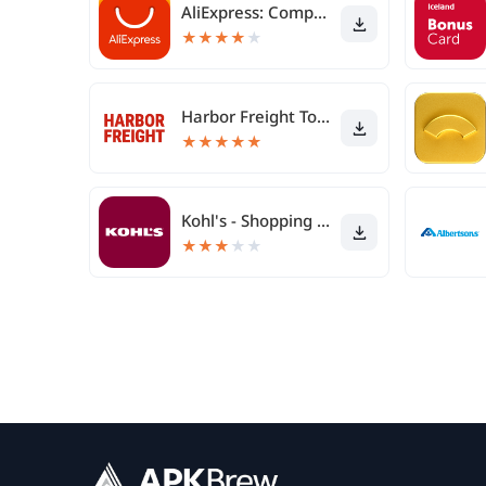
AliExpress: Compras online
★
★
★
★
★
Harbor Freight Tools
★
★
★
★
★
Kohl's - Shopping & Discounts
★
★
★
★
★