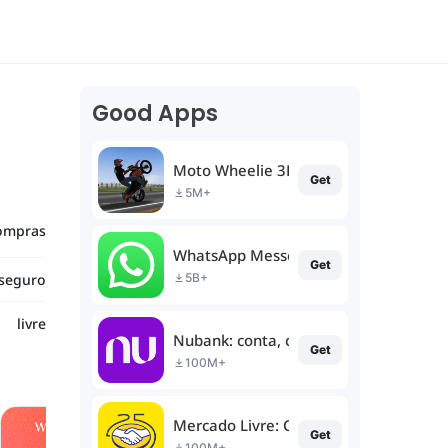
Good Apps
Moto Wheelie 3D
Get
5M+
ompras
WhatsApp Messenger
Get
seguro
5B+
livre
Nubank: conta, cartão e mais
Get
100M+
Mercado Livre: Compras online
Get
100M+