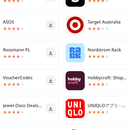
★
★
★
★
★
★
★
★
★
★
ASOS
Target Australia
★
★
★
★
★
★
★
★
★
★
Rossmann PL
Nordstrom Rack
★
★
★
★
★
★
★
★
★
★
VoucherCodes
Hobbycraft: Shop Arts & Crafts
★
★
★
★
★
★
★
★
★
★
Jewel-Osco Deals & Delivery
UNIQLOアプリ - ユニクロアプリ
★
★
★
★
★
★
★
★
★
★