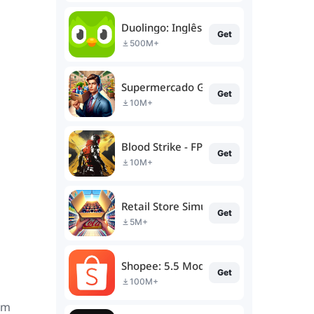
Duolingo: Inglês e muito mais!
Get
500M+
Supermercado Gerente Simulador
Get
10M+
Blood Strike - FPS for all
Get
10M+
Retail Store Simulator
Get
5M+
Shopee: 5.5 Moda e Beleza
Get
100M+
am