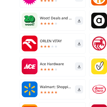
★
★
★
★
★
Woot! Deals and Shenanigans
★
★
★
★
★
ORLEN VITAY
★
★
★
★
★
Ace Hardware
★
★
★
★
★
Walmart: Shopping & Savings
★
★
★
★
★