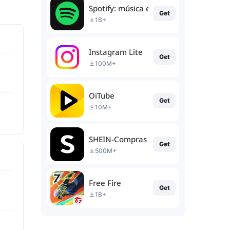
Spotify: música e podcasts
Get
1B+
Instagram Lite
Get
100M+
OiTube
Get
10M+
SHEIN-Compras Online
Get
500M+
Free Fire
Get
1B+