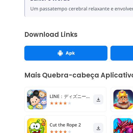
Um passatempo cerebral relaxante e envolve
Download Links
Apk
Mais Quebra-cabeça Aplicativ
LINE：ディズニー ツムツム
★
★
★
★
★
Cut the Rope 2
★
★
★
★
★