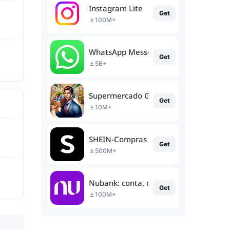
Instagram Lite
Get
100M+
WhatsApp Messenger
Get
5B+
Supermercado Gerente Simulador
Get
10M+
SHEIN-Compras Online
Get
500M+
Nubank: conta, cartão e mais
Get
100M+