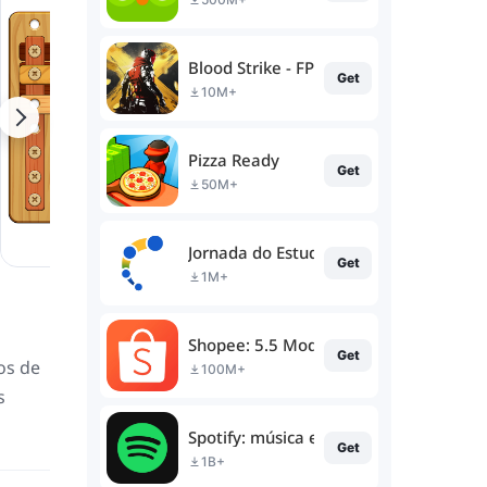
Blood Strike - FPS for all
Get
10M+
Pizza Ready
Get
50M+
Jornada do Estudante
Get
1M+
Shopee: 5.5 Moda e Beleza
Get
os de
100M+
s
Spotify: música e podcasts
Get
1B+