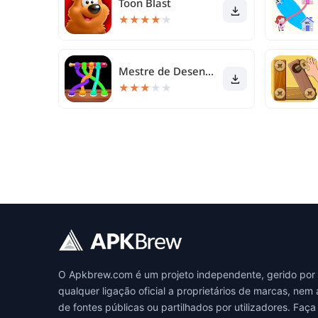
Toon Blast
★
★
★
★
★
Mestre de Desenrolar Cordas 3D
★
★
★
★
★
O Apkbrew.com é um projeto independente, gerido por um
qualquer ligação oficial a proprietários de marcas, n
de fontes públicas ou partilhados por utilizadores. F