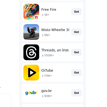
Free Fire
Get
1B+
Moto Wheelie 3D
Get
5M+
Threads, an Instagram app
Get
100M+
OiTube
Get
10M+
.
gov.br
Get
50M+