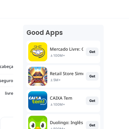
Good Apps
Mercado Livre: Compras online
Get
100M+
cabeça
Retail Store Simulator
Get
seguro
5M+
livre
CAIXA Tem
Get
100M+
Duolingo: Inglês e muito mais!
Get
500M+