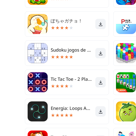
ぽちゃガチョ！
★
★
★
★
★
Sudoku jogos de quebra-cabeça
★
★
★
★
★
Tic Tac Toe - 2 Player XO
★
★
★
★
★
Energia: Loops Anti-Stress
★
★
★
★
★