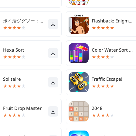
ポイ活ジグソー：楽天ポイントが稼げるパズルゲーム
Flashback: Enigmas Divertidos
★
★
★
★
★
★
★
★
★
★
Hexa Sort
Color Water Sort Wooden Puzzle
★
★
★
★
★
★
★
★
★
★
Solitaire
Traffic Escape!
★
★
★
★
★
★
★
★
★
★
Fruit Drop Master
2048
★
★
★
★
★
★
★
★
★
★