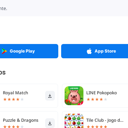
nte.
Google Play
App Store
os
Royal Match
LINE Pokopoko
★
★
★
★
★
★
★
★
★
★
Puzzle & Dragons
Tile Club - Jogo de combinar
★
★
★
★
★
★
★
★
★
★