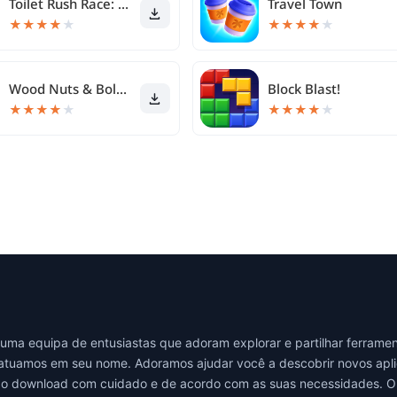
Toilet Rush Race: Draw Puzzle
Travel Town
★
★
★
★
★
★
★
★
★
★
Wood Nuts & Bolts Puzzle
Block Blast!
★
★
★
★
★
★
★
★
★
★
a equipa de entusiastas que adoram explorar e partilhar ferramenta
em atuamos em seu nome. Adoramos ajudar você a descobrir novos ap
aça o download com cuidado e de acordo com as suas necessidades. 