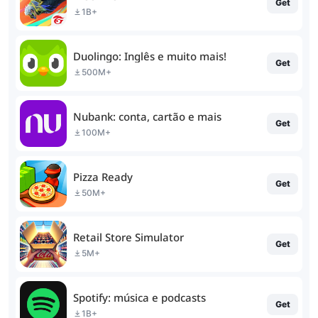
Get
1B+
Duolingo: Inglês e muito mais!
Get
500M+
Nubank: conta, cartão e mais
Get
100M+
Pizza Ready
Get
50M+
Retail Store Simulator
Get
5M+
Spotify: música e podcasts
Get
1B+