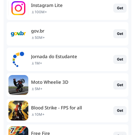
Instagram Lite
Get
100M+
gov.br
Get
50M+
Jornada do Estudante
Get
1M+
Moto Wheelie 3D
Get
5M+
Blood Strike - FPS for all
Get
10M+
Free Fire