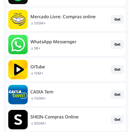
Mercado Livre: Compras online
Get
100M+
WhatsApp Messenger
Get
5B+
OiTube
Get
10M+
CAIXA Tem
Get
100M+
SHEIN-Compras Online
Get
500M+