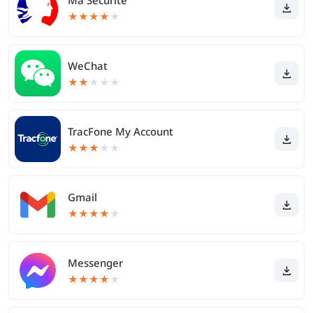
Ma Sécurité
★
★
★
★
★
WeChat
★
★
★
★
★
TracFone My Account
★
★
★
★
★
Gmail
★
★
★
★
★
Messenger
★
★
★
★
★