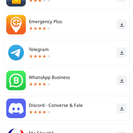
★
★
★
★
★
Emergency Plus
★
★
★
★
★
Telegram
★
★
★
★
★
WhatsApp Business
★
★
★
★
★
Discord - Converse & Fale
★
★
★
★
★