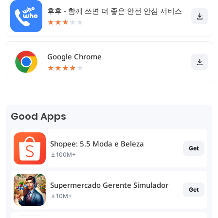
후후 - 함께 쓰면 더 좋은 안전 안심 서비스
★
★
★
★
★
Google Chrome
★
★
★
★
★
Good Apps
Shopee: 5.5 Moda e Beleza
Get
100M+
Supermercado Gerente Simulador
Get
10M+