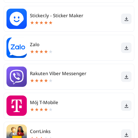
Sticker.ly - Sticker Maker
★
★
★
★
★
Zalo
★
★
★
★
★
Rakuten Viber Messenger
★
★
★
★
★
Mój T-Mobile
★
★
★
★
★
CorrLinks