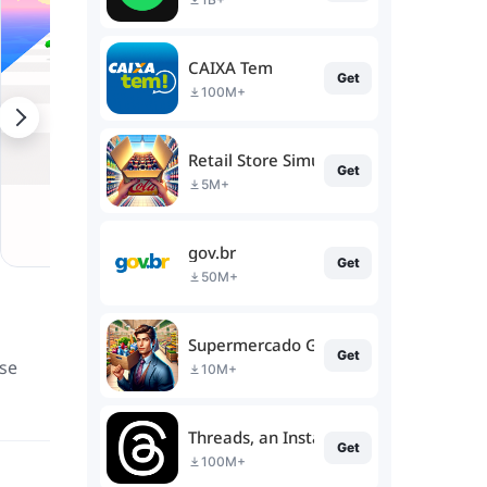
CAIXA Tem
Get
100M+
Retail Store Simulator
Get
5M+
gov.br
Get
50M+
Supermercado Gerente Simulador
Get
-se
10M+
Threads, an Instagram app
Get
100M+