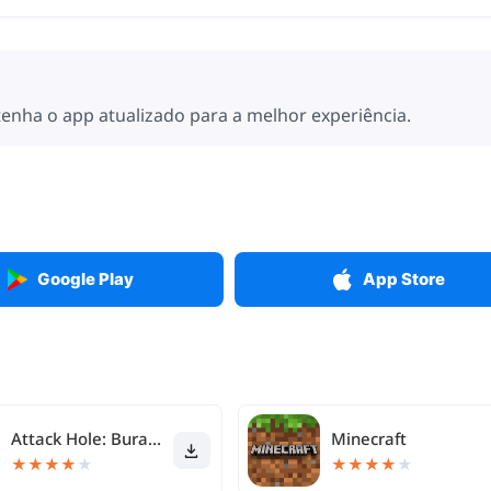
enha o app atualizado para a melhor experiência.
Google Play
App Store
Attack Hole: Buraco Negro Jogo
Minecraft
★
★
★
★
★
★
★
★
★
★