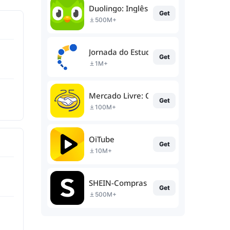
Duolingo: Inglês e muito mais!
Get
500M+
Jornada do Estudante
Get
1M+
Mercado Livre: Compras online
Get
100M+
OiTube
Get
10M+
SHEIN-Compras Online
Get
500M+