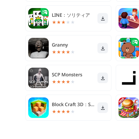
LINE：ソリティア
★
★
★
★
★
Granny
★
★
★
★
★
SCP Monsters
★
★
★
★
★
Block Craft 3D：Simulador
★
★
★
★
★