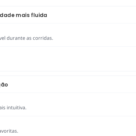
idade mais fluida
l durante as corridas.
ção
s intuitiva.
voritas.