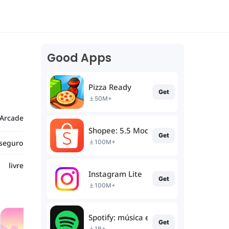
Good Apps
Pizza Ready
Get
50M+
Arcade
Shopee: 5.5 Moda e Beleza
Get
seguro
100M+
livre
Instagram Lite
Get
100M+
Spotify: música e podcasts
Get
1B+