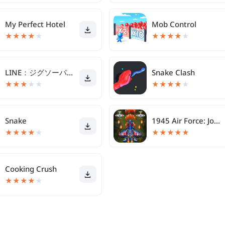
My Perfect Hotel
Mob Control
★
★
★
★
★
★
★
★
★
★
LINE：ジグソーパズル
Snake Clash
★
★
★
★
★
★
★
★
★
★
Snake
1945 Air Force: Jogos de Tiro
★
★
★
★
★
★
★
★
★
★
Cooking Crush
★
★
★
★
★