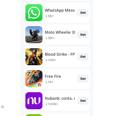
WhatsApp Messenger
Get
5B+
Moto Wheelie 3D
Get
5M+
Blood Strike - FPS for all
Get
10M+
Free Fire
Get
1B+
Nubank: conta, cartão e mais
Get
100M+
 o