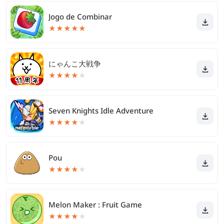
Jogo de Combinar
★
★
★
★
★
にゃんこ大戦争
★
★
★
★
★
Seven Knights Idle Adventure
★
★
★
★
★
Pou
★
★
★
★
★
Melon Maker : Fruit Game
★
★
★
★
★