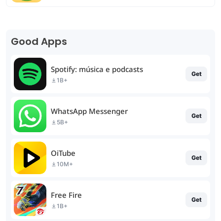
Good Apps
Spotify: música e podcasts
Get
1B+
WhatsApp Messenger
Get
5B+
OiTube
Get
10M+
Free Fire
Get
1B+