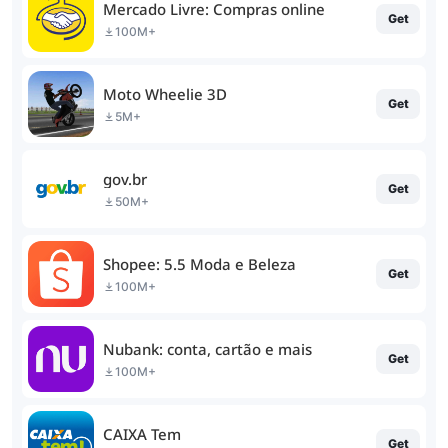
Mercado Livre: Compras online
Get
100M+
Moto Wheelie 3D
Get
5M+
gov.br
Get
50M+
Shopee: 5.5 Moda e Beleza
Get
100M+
Nubank: conta, cartão e mais
Get
100M+
CAIXA Tem
Get