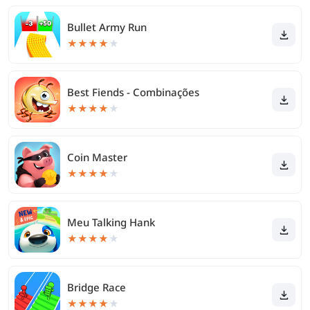
Bullet Army Run
★
★
★
★
★
Best Fiends - Combinações
★
★
★
★
★
Coin Master
★
★
★
★
★
Meu Talking Hank
★
★
★
★
★
Bridge Race
★
★
★
★
★