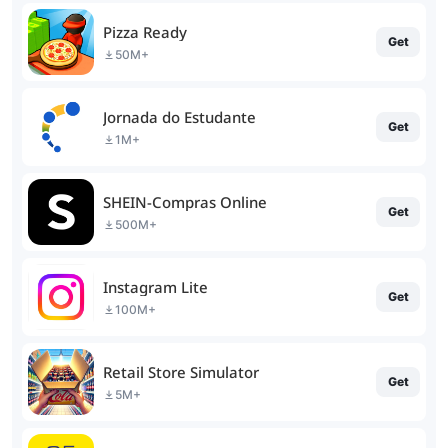
Pizza Ready
Get
50M+
Jornada do Estudante
Get
1M+
SHEIN-Compras Online
Get
500M+
Instagram Lite
Get
100M+
Retail Store Simulator
Get
5M+